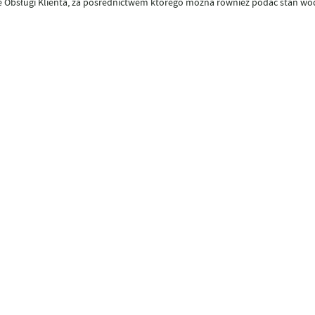
e Obsługi Klienta, za pośrednictwem którego można również podać stan w