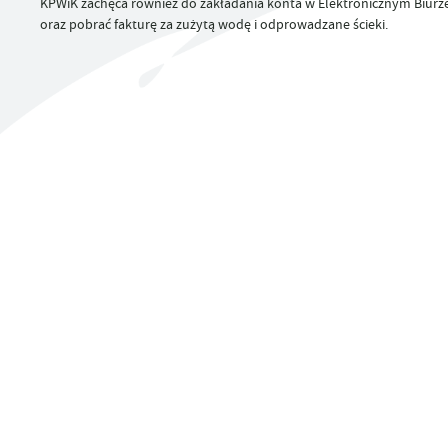
KPWiK zachęca również do zakładania konta w Elektronicznym Biurz
UTYLIZACJA ŚRODKÓW OCHRONY ROŚLIN
oraz pobrać fakturę za zużytą wodę i odprowadzane ścieki.