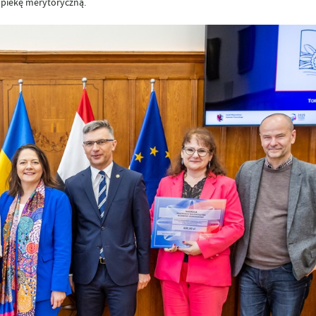
 opiekę merytoryczną.