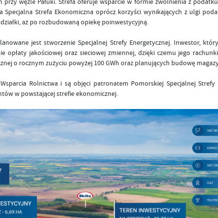
 przy węźle Pałuki. Strefa oferuje wsparcie w formie zwolnienia z poda
 Specjalna Strefa Ekonomiczna oprócz korzyści wynikających z ulgi poda
 działki, aż po rozbudowaną opiekę poinwestycyjną.
 planowane jest stworzenie Specjalnej Strefy Energetycznej.
Inwestor, któr
nie opłaty jakościowej oraz sieciowej zmiennej, dzięki czemu jego rachunk
rycznej o rocznym zużyciu powyżej 100 GWh oraz planujących budowę magazy
sparcia Rolnictwa i są objęci patronatem Pomorskiej Specjalnej Strefy
ów w powstającej strefie ekonomicznej.