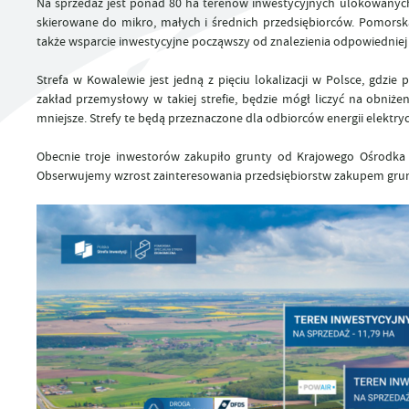
Na sprzedaż jest ponad 80 ha terenów inwestycyjnych ulokowanych
UTYLIZACJA ŚRODKÓW OCHRONY ROŚLIN
skierowane do mikro, małych i średnich przedsiębiorców. Pomorska
także wsparcie inwestycyjne począwszy od znalezienia odpowiedniej
Strefa w Kowalewie jest jedną z pięciu lokalizacji w Polsce, gdzie
zakład przemysłowy w takiej strefie, będzie mógł liczyć na obniże
mniejsze. Strefy te będą przeznaczone dla odbiorców energii elekt
Obecnie troje inwestorów zakupiło grunty od Krajowego Ośrodka W
Obserwujemy wzrost zainteresowania przedsiębiorstw zakupem grunt