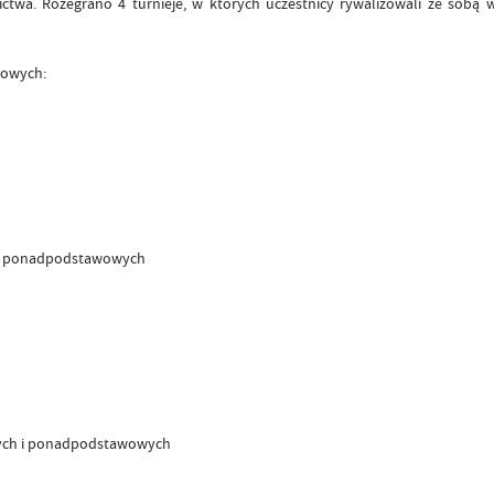
twa. Rozegrano 4 turnieje, w których uczestnicy rywalizowali ze sobą 
wowych:
ch i ponadpodstawowych
owych i ponadpodstawowych