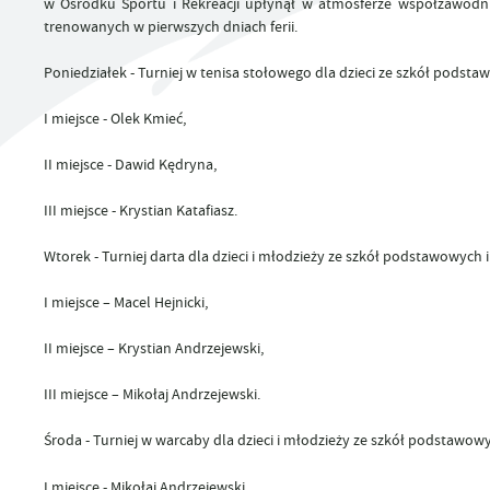
w Ośrodku Sportu i Rekreacji upłynął w atmosferze współzawodnic
UTYLIZACJA ŚRODKÓW OCHRONY ROŚLIN
trenowanych w pierwszych dniach ferii.
Poniedziałek
- Turniej w tenisa stołowego dla dzieci ze szkół podsta
I miejsce - Olek Kmieć,
II miejsce - Dawid Kędryna,
III miejsce - Krystian Katafiasz.
Wtorek
- Turniej darta dla dzieci i młodzieży ze szkół podstawowy
I miejsce – Macel Hejnicki,
II miejsce – Krystian Andrzejewski,
III miejsce – Mikołaj Andrzejewski.
Środa
- Turniej w warcaby dla dzieci i młodzieży ze szkół podstaw
I miejsce - Mikołaj Andrzejewski,