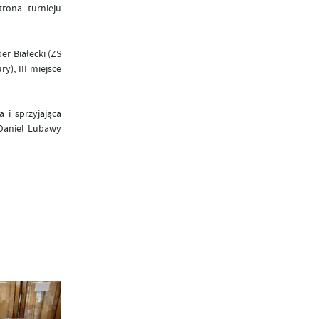
rona turnieju
er Białecki (ZS
y), III miejsce
 i sprzyjająca
 Daniel Lubawy