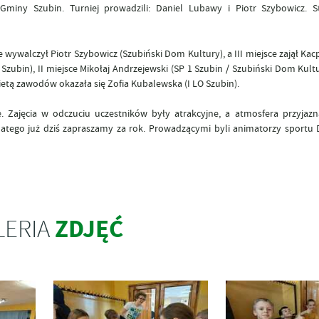
iny Szubin. Turniej prowadzili: Daniel Lubawy i Piotr Szybowicz. St
ywalczył Piotr Szybowicz (Szubiński Dom Kultury), a III miejsce zajął Kacp
 Szubin), II miejsce Mikołaj Andrzejewski (SP 1 Szubin / Szubiński Dom Kultur
bietą zawodów okazała się Zofia Kubalewska (I LO Szubin).
 Zajęcia w odczuciu uczestników były atrakcyjne, a atmosfera przyjazna
latego już dziś zapraszamy za rok. Prowadzącymi byli animatorzy sportu
ZDJĘĆ
LERIA