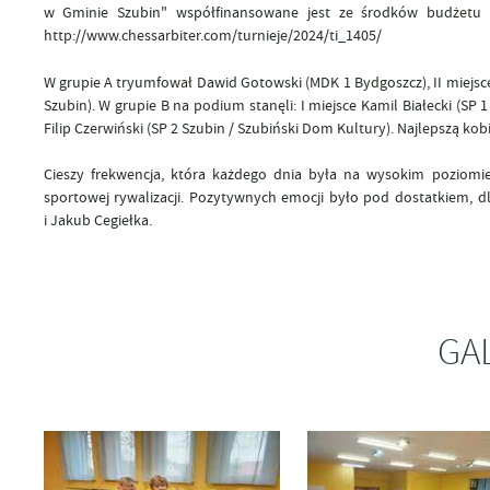
w Gminie Szubin" współfinansowane jest ze środków budżetu Gm
http://www.chessarbiter.com/turnieje/2024/ti_1405/
W grupie A tryumfował Dawid Gotowski (MDK 1 Bydgoszcz), II miejsce w
Szubin). W grupie B na podium stanęli: I miejsce Kamil Białecki (SP 1
Filip Czerwiński (SP 2 Szubin / Szubiński Dom Kultury). Najlepszą ko
Cieszy frekwencja, która każdego dnia była na wysokim poziomie.
sportowej rywalizacji. Pozytywnych emocji było pod dostatkiem, d
i Jakub Cegiełka.
GA