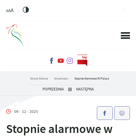
PRZEJDŹ DO MENU.
PRZEJDŹ DO WYSZUKIWARKI.
PRZEJDŹ DO TREŚCI.
PRZEJDŹ DO USTAWIEŃ WIELKOŚCI CZCIONKI.
WŁĄCZ WERSJĘ KONTRASTOWĄ STRONY.
A
A
A
Strona Główna
Aktualności
Stopnie Alarmowe W Polsce
POPRZEDNIA
NASTĘPNA
09 - 12 - 2025
Stopnie alarmowe w