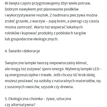
W święta często przygotowujemy zbyt wiele potraw.
Dobrym nawykiem jest
planowanie posiłków
i
wykorzystywanie resztek
. Z nadmiaru pieczywa można
zrobić grzanki, z warzyw – zupę krem, a pierogi czy ciasta
można zamrozić. Warto też wspierać lokalnych
rolników i kupować produkty
z pobliskich targów
lub gospodarstw ekologicznych
.
4.
Światło i dekoracje
Świąteczne lampki tworzą niepowtarzalny klimat,
ale mogą też zużywać sporo energii. Wybieraj
lampki LED
–
są energooszczędne i trwałe. Jeśli chcesz iść krok dalej,
możesz postawić na
ozdoby z naturalnych materiałów
, np.
z suszonych owoców, szyszek czy drewna.
5.
Ekologiczna choinka – żywa, sztuczna
czy alternatywna?