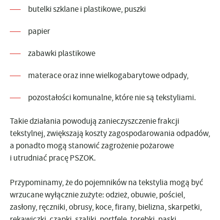
butelki szklane i plastikowe
,
puszki
papier
zabawki plastikowe
materace oraz inne wielkogabarytowe odpady
,
pozostałości komunalne, które nie są tekstyliami
.
Takie działania powodują zanieczyszczenie frakcji
tekstylnej, zwiększają koszty zagospodarowania odpadów,
a ponadto mogą stanowić zagrożenie pożarowe
i utrudniać pracę PSZOK.
Przypominamy
, że do pojemników na tekstylia mogą być
wrzucane wyłącznie zużyte: odzież, obuwie, pościel,
zasłony, ręczniki, obrusy, koce, firany, bielizna, skarpetki,
rękawiczki, czapki, szaliki, portfele, torebki, paski,