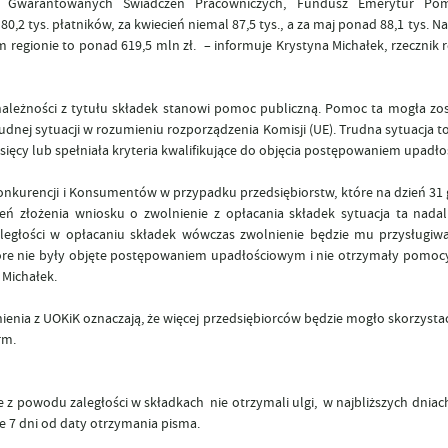
sz Gwarantowanych Świadczeń Pracowniczych, Fundusz Emerytur Po
2 tys. płatników, za kwiecień niemal 87,5 tys., a za maj ponad 88,1 tys. 
ym regionie to ponad 619,5 mln zł. – informuje Krystyna Michałek, rzecznik
 należności z tytułu składek stanowi pomoc publiczną. Pomoc ta mogła zo
rudnej sytuacji w rozumieniu rozporządzenia Komisji (UE). Trudna sytuacja to
iesięcy lub spełniała kryteria kwalifikujące do objęcia postępowaniem upadł
kurencji i Konsumentów w przypadku przedsiębiorstw, które na dzień 31 g
eń złożenia wniosku o zwolnienie z opłacania składek sytuacja ta nadal 
 zaległości w opłacaniu składek wówczas zwolnienie będzie mu przysługi
, które nie były objęte postępowaniem upadłościowym i nie otrzymały pomoc
 Michałek.
nia z UOKiK oznaczają, że więcej przedsiębiorców będzie mogło skorzystać
rm.
le z powodu zaległości w składkach nie otrzymali ulgi, w najbliższych dnia
e 7 dni od daty otrzymania pisma.