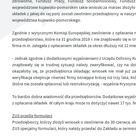
zdrowotne, Fundusz Pracy, Fundusz Solidarnościowy, Fundu
UTYLIZACJA ŚRODKÓW OCHRONY ROŚLIN
województwie kujawsko-pomorskim takie wnioski za marzec złożyło 80,
składek z jakiej do tej pory zostali zwolnieni przedsiębiorcy w nasz
województwa kujawsko-pomorskiego.
Zgodnie z wytycznymi Komisji Europejskiej zwolnienie z opłacania
przedsiębiorstwu, które na 31 grudnia 2019 r. nie znajdowało się w t
firma m.in. zalegała z opłacaniem składek za okres dłuższy niż 12 m
- Jednak zgodnie z dodatkowymi wyjaśnieniami z Urzędu Ochrony Kon
znajdowały się w trudnej sytuacji należy zweryfikować, czy na dzi
okazałoby się, że przedsiębiorca składając wniosek nie miał już
weryfikacja obejmuje również firmy istniejące krócej niż trzy lata
(która nie została spłacona) lub restrukturyzację. - wyjaśnia Krystyna
To bardzo dobra wiadomość dla przedsiębiorców. Dodatkowe wyjaśnie
z opłacania składek. W całym kraju może to dotyczyć nawet 17 tys. fi
ZUS prześle formularz
Przedsiębiorcy, którzy złożyli wniosek o zwolnienie do 30 czerwca, a
ZUS specjalny formularz, który należy przesłać do Zakładu w termini