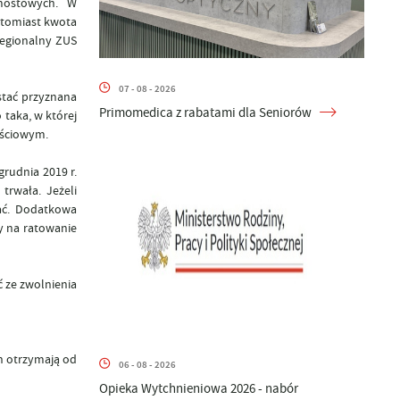
mostowych. W
Natomiast kwota
 regionalny ZUS
07 - 08 - 2026
stać przyznana
Primomedica z rabatami dla Seniorów
 taka, w której
ościowym.
rudnia 2019 r.
trwała. Jeżeli
wać. Dodatkowa
y na ratowanie
 ze zwolnienia
ch otrzymają od
06 - 08 - 2026
Opieka Wytchnieniowa 2026 - nabór