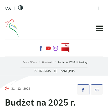
PRZEJDŹ DO MENU.
PRZEJDŹ DO WYSZUKIWARKI.
PRZEJDŹ DO TREŚCI.
PRZEJDŹ DO USTAWIEŃ WIELKOŚCI CZCIONKI.
WŁĄCZ WERSJĘ KONTRASTOWĄ STRONY.
A
A
A
Strona Główna
Aktualności
Budżet Na 2025 R. Uchwalony
POPRZEDNIA
NASTĘPNA
31 - 12 - 2024
Budżet na 2025 r.