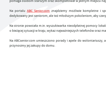
pomaga osobom starszym oraz skompletował w jednym miejscu najważn
UTYLIZACJA ŚRODKÓW OCHRONY ROŚLIN
Na portalu
ABC Senior.com
znajdziemy możliwie kompletne i sp
dedykowany jest seniorom, ale też młodszym pokoleniom, aby czer
Na stronie powstała m.in. wyszukiwarka nieodpłatnej pomocy lokaln
o bieżącej sytuacji w kraju, wykaz najważniejszych telefonów oraz ma
Na ABCsenior.com umieszczono porady i apele do wolontariuszy, ab
przynosimy jej zakupy do domu.