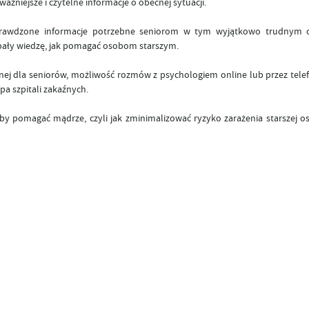
iejsze i czytelne informacje o obecnej sytuacji.
rawdzone informacje potrzebne seniorom w tym wyjątkowo trudnym ok
pały wiedzę, jak pomagać osobom starszym.
ej dla seniorów, możliwość rozmów z psychologiem online lub przez telef
pa szpitali zakaźnych.
y pomagać mądrze, czyli jak zminimalizować ryzyko zarażenia starszej os