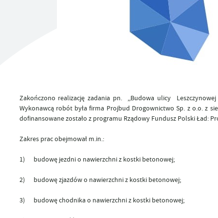
UTYLIZACJA ŚRODKÓW OCHRONY ROŚLIN
Zakończono realizację zadania pn. ,,Budowa ulicy Leszczynowe
Wykonawcą robót była firma Projbud Drogownictwo Sp. z o.o. z sie
dofinansowane zostało z programu Rządowy Fundusz Polski Ład: Pro
Zakres prac obejmował m.in.:
1) budowę jezdni o nawierzchni z kostki betonowej;
2) budowę zjazdów o nawierzchni z kostki betonowej;
3) budowę chodnika o nawierzchni z kostki betonowej;