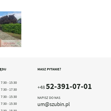
ZĘDU
MASZ PYTANIE?
7:30 - 15:30
52-391-07-01
+48
7:30 - 17:30
7:30 - 15:30
NAPISZ DO NAS
um@szubin.pl
7:30 - 15:30
7:30 - 15:30