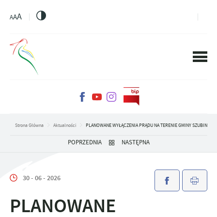
PRZEJDŹ DO MENU.
PRZEJDŹ DO WYSZUKIWARKI.
PRZEJDŹ DO TREŚCI.
PRZEJDŹ DO USTAWIEŃ WIELKOŚCI CZCIONKI.
WŁĄCZ WERSJĘ KONTRASTOWĄ STRONY.
A
A
A
Strona Główna
Aktualności
PLANOWANE WYŁĄCZENIA PRĄDU NA TERENIE GMINY SZUBIN
POPRZEDNIA
NASTĘPNA
30 - 06 - 2026
PLANOWANE