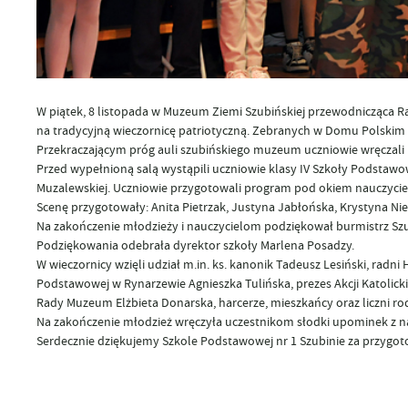
W piątek, 8 listopada w Muzeum Ziemi Szubińskiej przewodnicząca Ra
na tradycyjną wieczornicę patriotyczną. Zebranych w Domu Polskim 
Przekraczającym próg auli szubińskiego muzeum uczniowie wręczali 
Przed wypełnioną salą wystąpili uczniowie klasy IV Szkoły Podsta
Muzalewskiej. Uczniowie przygotowali program pod okiem nauczyciele
Scenę przygotowały: Anita Pietrzak, Justyna Jabłońska, Krystyna Ni
Na zakończenie młodzieży i nauczycielom podziękował burmistrz Szu
Podziękowania odebrała dyrektor szkoły Marlena Posadzy.
W wieczornicy wzięli udział m.in. ks. kanonik Tadeusz Lesiński, rad
Podstawowej w Rynarzewie Agnieszka Tulińska, prezes Akcji Katolic
Rady Muzeum Elżbieta Donarska, harcerze, mieszkańcy oraz liczni rod
Na zakończenie młodzież wręczyła uczestnikom słodki upominek z n
Serdecznie dziękujemy Szkole Podstawowej nr 1 Szubinie za przygot