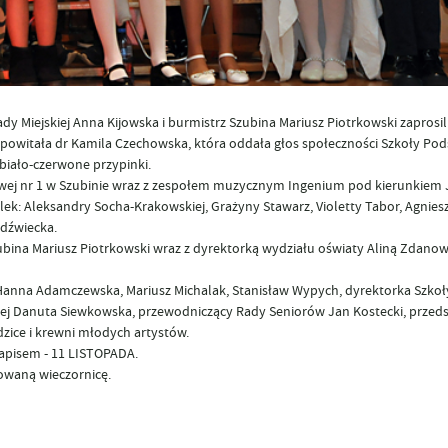
dy Miejskiej Anna Kijowska i burmistrz Szubina Mariusz Piotrkowski zaprosi
powitała dr Kamila Czechowska, która oddała głos społeczności Szkoły Pod
biało-czerwone przypinki.
wowej nr 1 w Szubinie wraz z zespołem muzycznym Ingenium pod kierunkiem 
k: Aleksandry Socha-Krakowskiej, Grażyny Stawarz, Violetty Tabor, Agnieszk
edźwiecka.
bina Mariusz Piotrkowski wraz z dyrektorką wydziału oświaty Aliną Zdanow
ni Hanna Adamczewska, Mariusz Michalak, Stanisław Wypych, dyrektorka Szkoł
kiej Danuta Siewkowska, przewodniczący Rady Seniorów Jan Kostecki, przeds
zice i krewni młodych artystów.
apisem - 11 LISTOPADA.
owaną wieczornicę.