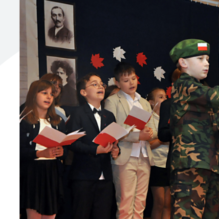
UTYLIZACJA ŚRODKÓW OCHRONY ROŚLIN