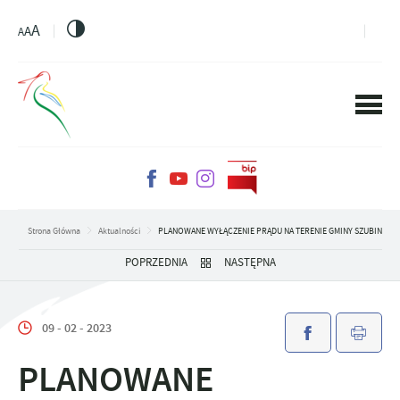
PRZEJDŹ DO MENU.
PRZEJDŹ DO WYSZUKIWARKI.
PRZEJDŹ DO TREŚCI.
PRZEJDŹ DO USTAWIEŃ WIELKOŚCI CZCIONKI.
WŁĄCZ WERSJĘ KONTRASTOWĄ STRONY.
A
A
A
Strona Główna
Aktualności
PLANOWANE WYŁĄCZENIE PRĄDU NA TERENIE GMINY SZUBIN
POPRZEDNIA
NASTĘPNA
09 - 02 - 2023
PLANOWANE