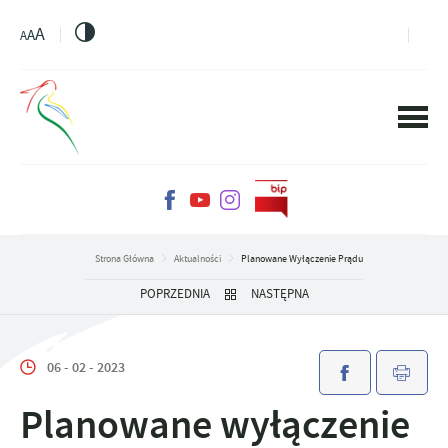
PRZEJDŹ DO MENU.
PRZEJDŹ DO WYSZUKIWARKI.
PRZEJDŹ DO TREŚCI.
PRZEJDŹ DO USTAWIEŃ WIELKOŚCI CZCIONKI.
WŁĄCZ WERSJĘ KONTRASTOWĄ STRONY.
A
A
A
Strona Główna
Aktualności
Planowane Wyłączenie Prądu
POPRZEDNIA
NASTĘPNA
06 - 02 - 2023
Planowane wyłączenie