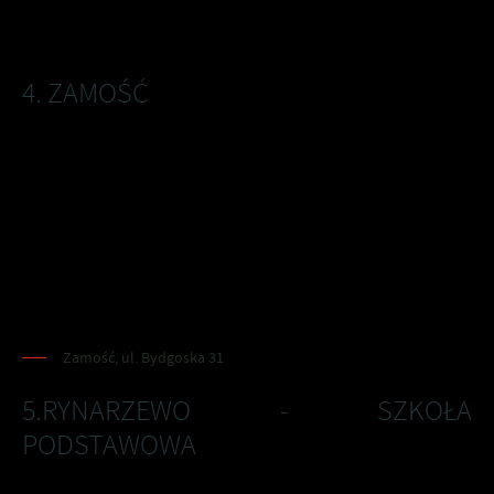
- Mural "Poniatówka" - Stary Jarużyn 43a (świetlica wiejska), 89-
200 Szubin
4. ZAMOŚĆ
W październiku 2021 r. na ścianie budynku mieszkalnego
w Zamościu powstał mural poświęcony pamięci Powstańców,
przedstawiający zdobycie niemieckiego pociągu pancernego tzw.
"pancernego smoka" w dniu 18 lutego 1919 r. przez Powstańców
Wielkopolskich. Autor dzieła: Jarosław Strzałka. Stowarzyszenie
„Nasz Zamość” wraz z mieszkańcami zrealizowało zadanie
w ramach realizacji otwartego konkursu Ministerstwa Obrony
Narodowej.
Zamość, ul. Bydgoska 31
5.RYNARZEWO - SZKOŁA
PODSTAWOWA
Na ścianie Szkoły Podstawowej im. Powstańców Wielkopolskich