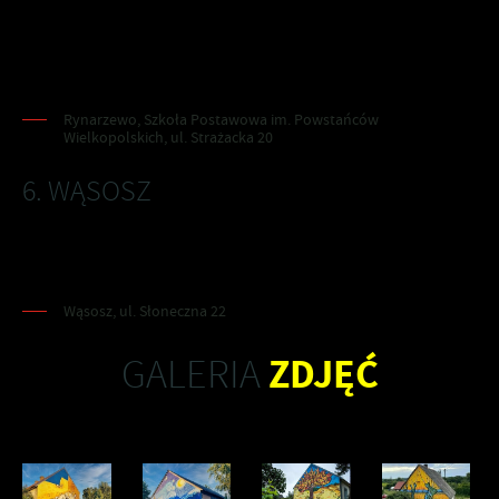
w Rynarzewie powstał mural patrona szkoły. Dzieło stworzyła
Monika Kokocińska. Mural został odsłonięty w 2024r. w 105
rocznicą Powstania Wielkopolskiego.
Rynarzewo, Szkoła Postawowa im. Powstańców
Wielkopolskich, ul. Strażacka 20
6. WĄSOSZ
Przy świetlicy wiejkiej w Wąsoszu z okazji 700-lecia Wąsosza
powstał mural z postacią rycerza Macieja z Wąsosza.
Wąsosz, ul. Słoneczna 22
ZDJĘĆ
GALERIA