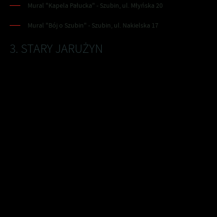
Mural "Kapela Pałucka" - Szubin, ul. Młyńska 20
Mural "Bój o Szubin" - Szubin, ul. Nakielska 17
3. STARY JARUŻYN
W 2019 r. na ścianie Świetlicy Wiejskiej w Starym Jarużynie
pojawił się mural przedstawiający historyczną Poniatówkę.
„Poniatówki” powstały w latach trzydziestych minionego wieku
z inicjatywy ówczesnego ministra rolnictwa Juliusza
Poniatowskiego. Parcelowano ziemię, budowano małe
gospodarstwa i osiedlano w nich powodzian z południa Polski. W
Starym Jarużynie było ich ponad 25 poniatówek.
Stąd pomysł, by na murze miejscowej świetlicy namalować
typową chatę „poniatówkę”. Mural wykonano tak, że wejście do
chaty to zarazem drzwi wejściowe do świetlicy w Starym
Jarużynie. Autorem muralu jest Jarosław Strzałka ze Żnina.