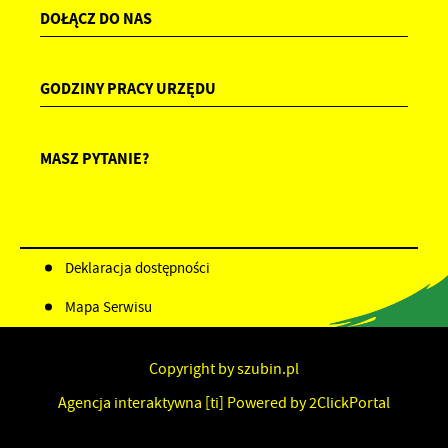
DOŁĄCZ DO NAS
GODZINY PRACY URZĘDU
MASZ PYTANIE?
Deklaracja dostępności
Mapa Serwisu
Copyright by szubin.pl
Agencja interaktywna
[ti]
Powered by
2ClickPortal