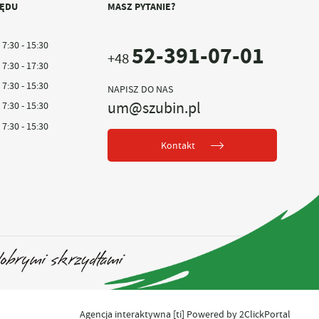
ZĘDU
MASZ PYTANIE?
7:30 - 15:30
52-391-07-01
+48
7:30 - 17:30
7:30 - 15:30
NAPISZ DO NAS
um@szubin.pl
7:30 - 15:30
7:30 - 15:30
Kontakt
Agencja interaktywna
[ti]
Powered by
2ClickPortal