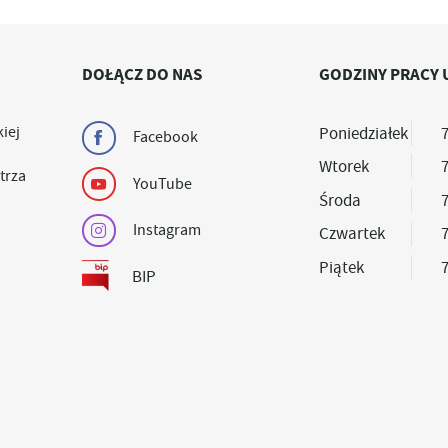
DOŁĄCZ DO NAS
GODZINY PRACY 
iej
Poniedziałek
7
Facebook
Wtorek
7
trza
YouTube
Środa
7
Instagram
Czwartek
7
Piątek
7
BIP