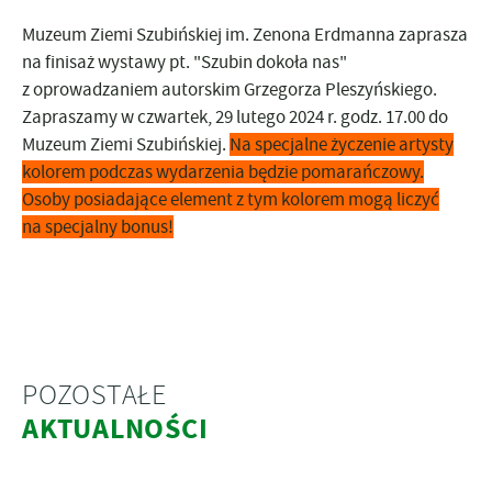
Muzeum Ziemi Szubińskiej im. Zenona Erdmanna zaprasza
na finisaż wystawy pt. "Szubin dokoła nas"
z oprowadzaniem autorskim Grzegorza Pleszyńskiego.
Zapraszamy w czwartek, 29 lutego 2024 r. godz. 17.00 do
Muzeum Ziemi Szubińskiej.
Na specjalne życzenie artysty
kolorem podczas wydarzenia będzie pomarańczowy.
Osoby posiadające element z tym kolorem mogą liczyć
na specjalny bonus!
POZOSTAŁE
AKTUALNOŚCI