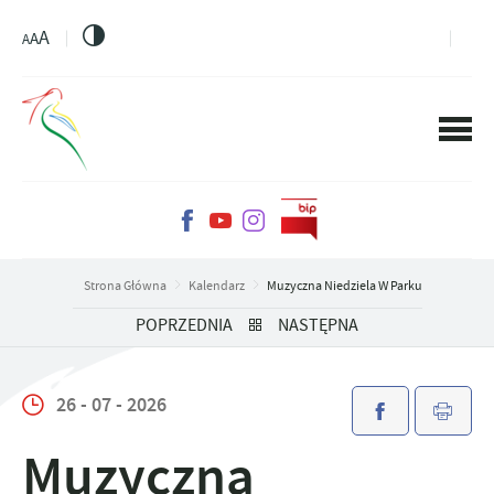
PRZEJDŹ DO MENU.
PRZEJDŹ DO WYSZUKIWARKI.
PRZEJDŹ DO TREŚCI.
PRZEJDŹ DO USTAWIEŃ WIELKOŚCI CZCIONKI.
WŁĄCZ WERSJĘ KONTRASTOWĄ STRONY.
A
A
A
Strona Główna
Kalendarz
Muzyczna Niedziela W Parku
POPRZEDNIA
NASTĘPNA
26 - 07 - 2026
Muzyczna