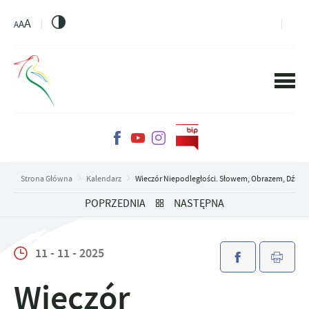
PRZEJDŹ DO MENU.
PRZEJDŹ DO WYSZUKIWARKI.
PRZEJDŹ DO TREŚCI.
PRZEJDŹ DO USTAWIEŃ WIELKOŚCI CZCIONKI.
WŁĄCZ WERSJĘ KONTRASTOWĄ STRONY.
A
A
A
Strona Główna
Kalendarz
Wieczór Niepodległości. Słowem, Obrazem, Dźwi
POPRZEDNIA
NASTĘPNA
11 - 11 - 2025
Wieczór