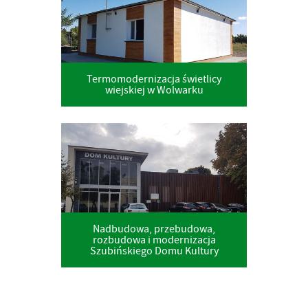
Termomodernizacja świetlicy
wiejskiej w Wolwarku
Nadbudowa, przebudowa,
rozbudowa i modernizacja
Szubińskiego Domu Kultury