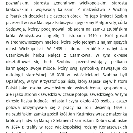
poznańskim, starostą generalnym wielkopolskim, starostą
krakowskim i wojewodą kaliskim. Z małżeństwa z Wichną
z Psarskich doczekał się czterech córek. Po jego śmierci Szubin
przeszedł w ręce Macieja z Łabiszyna i jego żony Małgorzaty, córki
Sędziwoja, którzy podejmowali obiadem na zamku szubińskim
króla Władysława Jagiełłę 1 listopada 1410 r. Król gościł
w średniowiecznym mieście, które było jednym z najmniejszych
miast Wielkopolski. W 1435 r. dobra szubińskie nabył Jan
Czarnkowski herbu Nałęcz z Czarnkowa. W tym okresie
ukształtował się herb Szubina przedstawiający pelikana
karmiącego swoje młode, który swą symboliką nawiązuje do
mitologii starożytnej. W XVII w. właścicielami Szubina byli
Opalińscy, w tym Krzysztof Opaliński, który zapisał się w historii
Polski jako osoba wszechstronnie wykształcona, gospodarna,
ale i jako stronnik szwedzki w czasie potopu szwedzkiego. W tym
okresie liczba ludności miasta liczyła około 450 osób, z czego
połowa utrzymywała się z pracy na roli. Jesienią 1659 r.
na szubińskim zamku gościł król Jan Kazimierz wraz z małżonką
królową Ludwiką Marią i Stefanem Czarneckim. Dobra szubińskie
w 1674 r. trafiły w ręce wielkopolskiej rodziny Konarzewskich