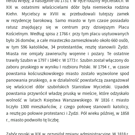
herbu Wręby, a następnie od 1731 r. w ręce rodziny Mycielskich. W
XIX w. ostatnimi właścicielami dóbr była niemiecka rodzina
Kiehn. Mycielscy w XVIII w. przebudowali tutejszy zamek
w rezydencję barokową. Samo miasto w tym czasie posiadało
ratusz znajdujący się w centrum przy dzisiejszym Placu
Kościelnym. Według spisu z 1766 r. przy tym placu usytuowanych
było 26 domów, a całe miasteczko zamieszkiwało około 660 osób,
w tym 596 katolików, 34 protestantów, resztę stanowili Żydzi.
Miasta nie omijały zawieruchy wojenne i pożary. Te ostatnie
trawiły Szubin w 1797 i 1840 r. W 1773 r. Szubin został włączony do
zaboru pruskiego w wyniku I rozbioru Polski. W 1794 r., w czasie
powstania kościuszkowskiego miasto zostało wyzwolone spod
panowania pruskiego, a w działalność powstańczą zaangażował
się właściciel dóbr szubińskich Stanisław Mycielski. Upadek
powstania przywrócił władzę pruską w mieście, które odzyskało
wolność w latach Księstwa Warszawskiego. W 1816 r. miasto
liczyło 1300 mieszkańców, z czego połowę stanowili katolicy,
a resztę po połowie protestanci i Żydzi. Pół wieku później, w 1858
r., miasto podwoiło tę liczbę.
Zabór pruski w XIX w. przyniósł zmiany administracyjne. W 1818 r.