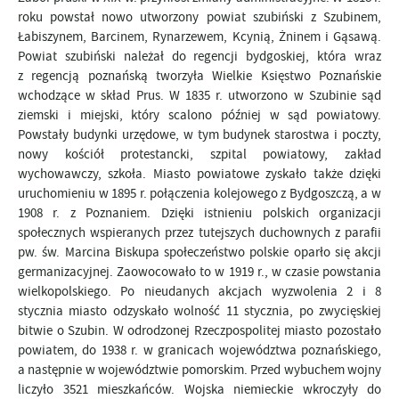
roku powstał nowo utworzony powiat szubiński z Szubinem,
Łabiszynem, Barcinem, Rynarzewem, Kcynią, Żninem i Gąsawą.
Powiat szubiński należał do regencji bydgoskiej, która wraz
z regencją poznańską tworzyła Wielkie Księstwo Poznańskie
wchodzące w skład Prus. W 1835 r. utworzono w Szubinie sąd
ziemski i miejski, który scalono później w sąd powiatowy.
Powstały budynki urzędowe, w tym budynek starostwa i poczty,
nowy kościół protestancki, szpital powiatowy, zakład
wychowawczy, szkoła. Miasto powiatowe zyskało także dzięki
uruchomieniu w 1895 r. połączenia kolejowego z Bydgoszczą, a w
1908 r. z Poznaniem. Dzięki istnieniu polskich organizacji
społecznych wspieranych przez tutejszych duchownych z parafii
pw. św. Marcina Biskupa społeczeństwo polskie oparło się akcji
germanizacyjnej. Zaowocowało to w 1919 r., w czasie powstania
wielkopolskiego. Po nieudanych akcjach wyzwolenia 2 i 8
stycznia miasto odzyskało wolność 11 stycznia, po zwycięskiej
bitwie o Szubin. W odrodzonej Rzeczpospolitej miasto pozostało
powiatem, do 1938 r. w granicach województwa poznańskiego,
a następnie w województwie pomorskim. Przed wybuchem wojny
liczyło 3521 mieszkańców. Wojska niemieckie wkroczyły do