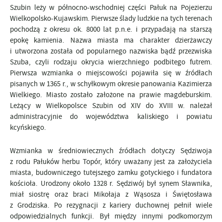
Szubin leży w północno-wschodniej części Pałuk na Pojezierzu
Wielkopolsko-Kujawskim. Pierwsze ślady ludzkie na tych terenach
pochodzą z okresu ok. 8000 lat p.n.e. i przypadają na starszą
epokę kamienia. Nazwa miasta ma charakter dzierżawczy
i utworzona została od popularnego nazwiska bądź przezwiska
Szuba, czyli rodzaju okrycia wierzchniego podbitego futrem.
Pierwsza wzmianka o miejscowości pojawiła się w źródłach
pisanych w 1365 r., w schyłkowym okresie panowania Kazimierza
Wielkiego. Miasto zostało założone na prawie magdeburskim.
Leżący w Wielkopolsce Szubin od XIV do XVIII w. należał
administracyjnie do województwa kaliskiego i powiatu
kcyńskiego.
Wzmianka w średniowiecznych źródłach dotyczy Sędziwoja
z rodu Pałuków herbu Topór, który uważany jest za założyciela
miasta, budowniczego tutejszego zamku gotyckiego i fundatora
kościoła. Urodzony około 1328 r. Sędziwój był synem Sławnika,
miał siostrę oraz braci Mikołaja z Wąsosza i Świętosława
z Grodziska. Po rezygnacji z kariery duchownej pełnił wiele
odpowiedzialnych funkcji. Był między innymi podkomorzym