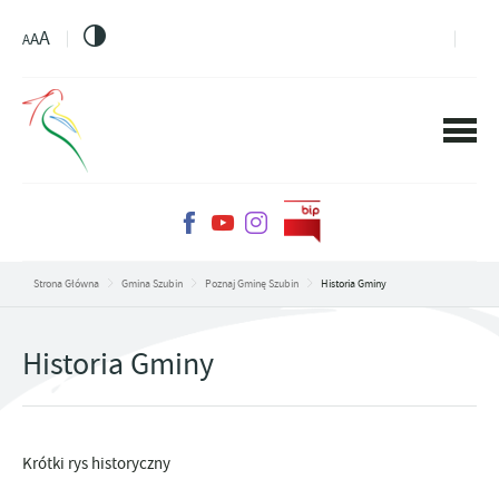
PRZEJDŹ DO MENU.
PRZEJDŹ DO WYSZUKIWARKI.
PRZEJDŹ DO TREŚCI.
PRZEJDŹ DO USTAWIEŃ WIELKOŚCI CZCIONKI.
WŁĄCZ WERSJĘ KONTRASTOWĄ STRONY.
A
A
A
Strona Główna
Gmina Szubin
Poznaj Gminę Szubin
Historia Gminy
Historia Gminy
Krótki rys historyczny