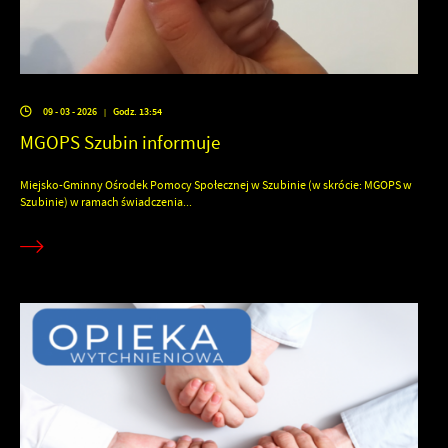
09 - 03 - 2026
Godz. 13:54
|
MGOPS Szubin informuje
Miejsko-Gminny Ośrodek Pomocy Społecznej w Szubinie (w skrócie: MGOPS w
Szubinie) w ramach świadczenia...