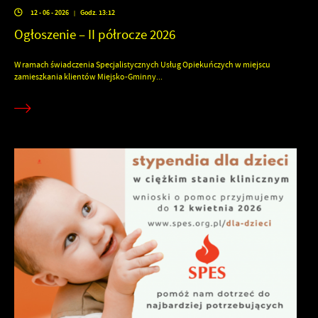
12 - 06 - 2026
Godz. 13:12
|
Ogłoszenie – II półrocze 2026
W ramach świadczenia Specjalistycznych Usług Opiekuńczych w miejscu
zamieszkania klientów Miejsko-Gminny...