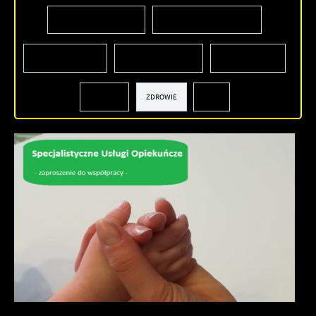
INWESTYCJE I REMONTY
ŚRODOWISKO I ROLNICTWO
SPORT I REKREACJA
OŚWIATA I EDUKACJA
PRZEDSIĘBIORCY
KULTURA
ZDROWIE
INNE