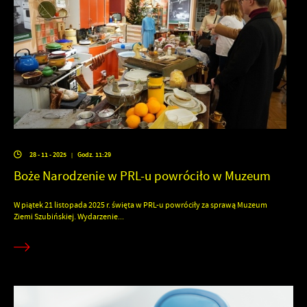
28 - 11 - 2025
Godz. 11:29
|
Boże Narodzenie w PRL-u powróciło w Muzeum
W piątek 21 listopada 2025 r. święta w PRL-u powróciły za sprawą Muzeum
Ziemi Szubińskiej. Wydarzenie...