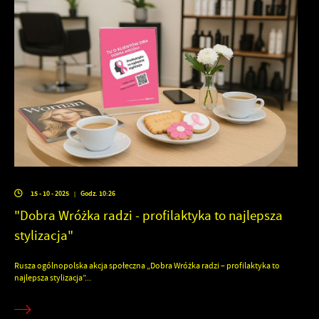
15 - 10 - 2025
Godz. 10:26
|
"Dobra Wróżka radzi - profilaktyka to najlepsza
stylizacja"
Rusza ogólnopolska akcja społeczna „Dobra Wróżka radzi – profilaktyka to
najlepsza stylizacja”...