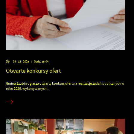
08 - 12 - 2025
Godz. 15:04
|
Otwarte konkursy ofert
Gmina Szubin ogłasza otwarty konkurs ofert na realizację zadań publicznych w
roku 2026, wykonywanych...