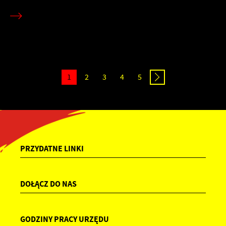
1
2
3
4
5
PRZYDATNE LINKI
DOŁĄCZ DO NAS
GODZINY PRACY URZĘDU