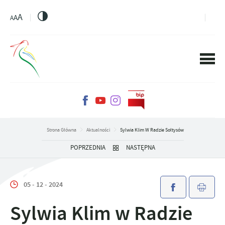
PRZEJDŹ DO MENU.
PRZEJDŹ DO WYSZUKIWARKI.
PRZEJDŹ DO TREŚCI.
PRZEJDŹ DO USTAWIEŃ WIELKOŚCI CZCIONKI.
WŁĄCZ WERSJĘ KONTRASTOWĄ STRONY.
A
A
A
Strona Główna
Aktualności
Sylwia Klim W Radzie Sołtysów
POPRZEDNIA
NASTĘPNA
05 - 12 - 2024
Sylwia Klim w Radzie