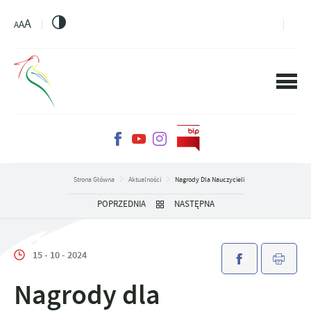
PRZEJDŹ DO MENU.
PRZEJDŹ DO WYSZUKIWARKI.
PRZEJDŹ DO TREŚCI.
PRZEJDŹ DO USTAWIEŃ WIELKOŚCI CZCIONKI.
WŁĄCZ WERSJĘ KONTRASTOWĄ STRONY.
A
A
A
Strona Główna
Aktualności
Nagrody Dla Nauczycieli
POPRZEDNIA
NASTĘPNA
15 - 10 - 2024
Nagrody dla