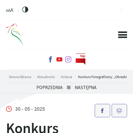
PRZEJDŹ DO MENU.
PRZEJDŹ DO WYSZUKIWARKI.
PRZEJDŹ DO TREŚCI.
PRZEJDŹ DO USTAWIEŃ WIELKOŚCI CZCIONKI.
WŁĄCZ WERSJĘ KONTRASTOWĄ STRONY.
A
A
A
Strona Główna
Aktualności
Kultura
Konkurs Fotograficzny: „Obrazki Z Moj
POPRZEDNIA
NASTĘPNA
30 - 05 - 2025
Konkurs