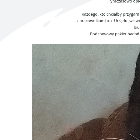
Tymczasowo opiek
UTYLIZACJA ŚRODKÓW OCHRONY ROŚLIN
Każdego, kto chciałby przygarn
z pracownikami tut. Urzędu, we wto
biu
Podstawowy pakiet badań o