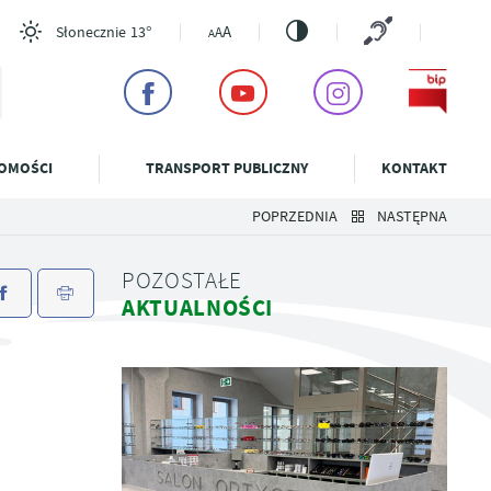
A
Słonecznie
13°
A
A
OMOŚCI
TRANSPORT PUBLICZNY
KONTAKT
POPRZEDNIA
NASTĘPNA
I
KĄPIELISKO W WĄSOSZU
DZIELNICOWI KP
PORTAL INWESTORA
RADA SENIORÓW GMINY SZUBIN
BEZPŁATNA POMOC
KULTURA
OGŁOSZENIA
PRAWNA
BURMISTRZA SZUBINA
ADOPCJA
ODNICZĄCEJ RADY
A TARGOWA
ŚCIEŻKI EDUKACYJNE
ZARZĄDZANIE
REJESTR PRZEDSIĘBIORCÓW
MŁODZIEŻOWA RADA MIEJSKA W
BAZA SPORTOWO-REKREACYJNA
ZWIERZĄT
POZOSTAŁE
KRYZYSOWE
SZUBINIE
POWIATOWY
KRUS
CI I PORZĄDKU
J
E DZIERŻAWNE
SZLAKI ROWEROWE
POMOC I OBSŁUGA PRZEDSIĘBIORCY
AKTUALNOŚCI
RZECZNIK
LECZNICA DLA
STRAŻ POŻARNA
ARIMR
KONSUMENTÓW
ZWIERZĄT
TRASY KAJAKOWE
WSPARCIE INWESTYCYJNE
ZA
OCHRONA LUDNOŚCI I
KONSULTACJE
ISJI I GŁOSOWANIA
OBRONA CYWILNA
SPOŁECZNE
SPRAWY SOCJALNE
SJI