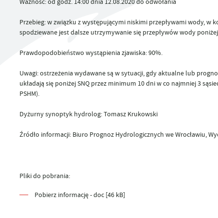
Ważność:
od godz. 14:00 dnia 12.08.2020 do odwołania
UTYLIZACJA ŚRODKÓW OCHRONY ROŚLIN
Przebieg:
w związku z występującymi niskimi przepływami wody, w k
spodziewane jest dalsze utrzymywanie się przepływów wody poniżej
Prawdopodobieństwo wystąpienia zjawiska:
90%.
Uwagi:
ostrzeżenia wydawane są w sytuacji, gdy aktualne lub prog
układają się poniżej SNQ przez minimum 10 dni w co najmniej 3 sąs
PSHM).
Dyżurny synoptyk hydrolog:
Tomasz Krukowski
Źródło informacji:
Biuro Prognoz Hydrologicznych we Wrocławiu, Wy
Pliki do pobrania:
Pobierz informację - doc [46 kB]