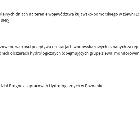
olejnych dniach na terenie województwa kujawsko-pomorskiego w zlewni Ł
 SNQ.
nozowane wartości przepływu na stacjach wodowskazowych uznanych za re
iednich obszarach hydrologicznych (obejmujących grupę zlewni monitorowa
dział Prognoz i opracowań Hydrologicznych w Poznaniu