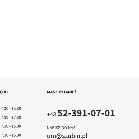
.
ZĘDU
MASZ PYTANIE?
7:30 - 15:30
52-391-07-01
+48
7:30 - 17:30
7:30 - 15:30
NAPISZ DO NAS
um@szubin.pl
7:30 - 15:30