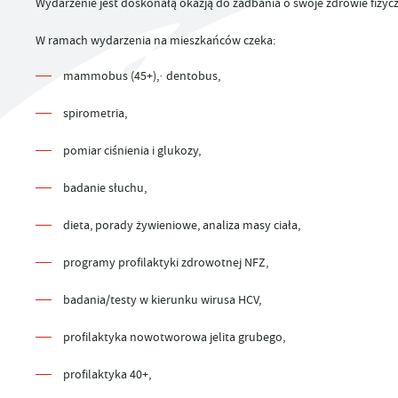
Wydarzenie jest doskonałą okazją do zadbania o swoje zdrowie fizyczn
UTYLIZACJA ŚRODKÓW OCHRONY ROŚLIN
W ramach wydarzenia na mieszkańców czeka:
mammobus (45+),· dentobus,
spirometria,
pomiar ciśnienia i glukozy,
badanie słuchu,
dieta, porady żywieniowe, analiza masy ciała,
programy profilaktyki zdrowotnej NFZ,
badania/testy w kierunku wirusa HCV,
profilaktyka nowotworowa jelita grubego,
profilaktyka 40+,