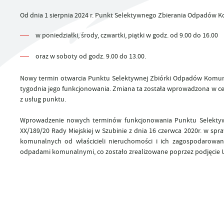
UTYLIZACJA ŚRODKÓW OCHRONY ROŚLIN
Od dnia 1 sierpnia 2024 r.
Punkt Selektywnego Zbierania Odpadów 
w poniedziałki, środy, czwartki, piątki w godz. od 9.00 do 16.00
oraz w soboty od godz. 9.00 do 13.00.
Nowy termin otwarcia Punktu Selektywnej Zbiórki Odpadów Komu
tygodnia jego funkcjonowania. Zmiana ta została wprowadzona w cel
z usług punktu.
Wprowadzenie nowych terminów funkcjonowania Punktu Selekty
XX/189/20 Rady Miejskiej w Szubinie z dnia 16 czerwca 2020r. w sp
komunalnych od właścicieli nieruchomości i ich zagospodarowan
odpadami komunalnymi, co zostało zrealizowane poprzez podjęcie Uch