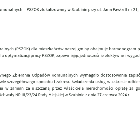
Komunalnych –
PSZOK
zlokalizowany w Szubinie przy ul. Jana Pawła II nr 21,
nalnych (PSZOK) dla mieszkańców naszej gminy obejmuje harmonogram p
u optymalizacji pracy PSZOK, zapewniając jednocześnie efektywne i wygod
wnego Zbierania Odpadów Komunalnych wymagało dostosowania zapis
rawie szczegółowego sposobu i zakresu świadczenia usług w zakresie odbi
ia w zamian za uiszczaną przez właściciela nieruchomości opłatę za g
wały NR III/23/24 Rady Miejskiej w Szubinie z dnia 27 czerwca 2024 r.