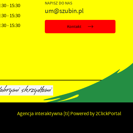
NAPISZ DO NAS
:30 - 15:30
um@szubin.pl
:30 - 15:30
:30 - 15:30
Kontakt
Agencja interaktywna
[ti]
Powered by
2ClickPortal