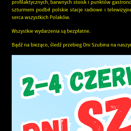
profilaktycznych, barwnych stoisk i punktów gastron
szturmem podbił polskie stacje radiowe i telewizyjn
serca wszystkich Polaków.
Wszystkie wydarzenia są bezpłatne.
Bądź na bieżąco, śledź przebieg Dni Szubina na nasz