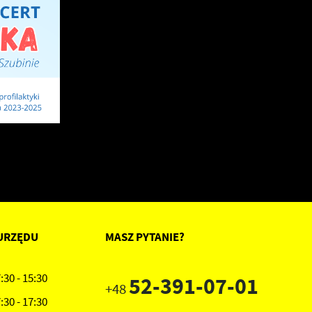
URZĘDU
MASZ PYTANIE?
:30 - 15:30
52-391-07-01
+48
:30 - 17:30