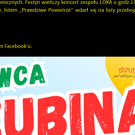
omicznych. Festyn wieńczy koncert zespołu LOKA o godz.17
e, hitem „Prawdziwe Powietrze” wdarł się na listy przeboj
ym Facebook’u.