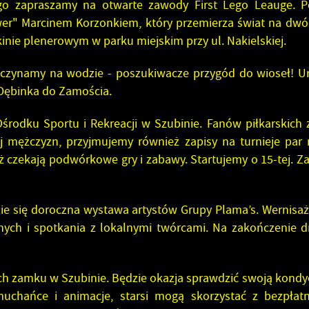
EWNĘTRZNE DOTACJE
ego zapraszamy na otwarte zawody First Lego Leauge. 
WIECTWO
LA NGO
EŃCÓW WOJENNYCH W
wer" Marcinem Korzonkiem, który przemierza świat na dwó
KI DO POBRANIA
WIDENCJA NGO
nie plenerowym w parku miejskim przy ul. Nakielskiej.
TANIA I ODPOWIEDZI
czynamy na wodzie - poszukiwacze przygód do wioseł! Ur
 Dębinka do Zamościa.
rodku Sportu i Rekreacji w Szubinie. Fanów piłkarskich
ej mężczyzn, przyjmujemy również zapisy na turnieje par
ż czekają podwórkowe gry i zabawy. Startujemy o 15-tej. Z
e się doroczna wystawa artystów Grupy Plama’s. Wernisaż 
nych i spotkania z lokalnymi twórcami. Na zakończenie d
ach zamku w Szubinie. Będzie okazja sprawdzić swoją kondy
uchańce i animacje, starsi mogą skorzystać z bezpłat