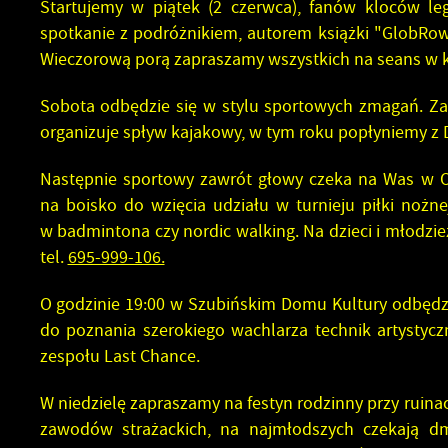
SPORTOWE,
Z
Startujemy w piątek (2 czerwca), fanów kloców l
ZAGRANICZNA
KARTA SENIORA
PROJEKT EKO-PROFIT
ŁO
ARTYSTYCZNE
D
TIN STORE – MUZEUM J
spotkanie z podróżnikiem, autorem książki "GlobRo
SZUBINIE
KOMPOSTOWNIKI - INFORMACJA
DRU
E
Wieczorową porą zapraszamy wszystkich na seans w ki
UTYLIZACJA ŚRODKÓW OCHRONY ROŚLIN
PY
Sobota odbędzie się w stylu sportowych zmagań. Za
organizuje spływ kajakowy, w tym roku popłyniemy z
Następnie sportowy zawrót głowy czeka na Was w Oś
na boisko do wzięcia udziału w turnieju piłki nożn
w badmintona czy nordic walking. Na dzieci i młodzie
tel.
695-999-106.
O godzinie 19:00 w Szubińskim Domu Kultury odbędzi
do poznania szerokiego wachlarza technik artystycz
zespołu Last Chance.
W niedzielę zapraszamy na festyn rodzinny przy ruin
zawodów strażackich, na najmłodszych czekają dm