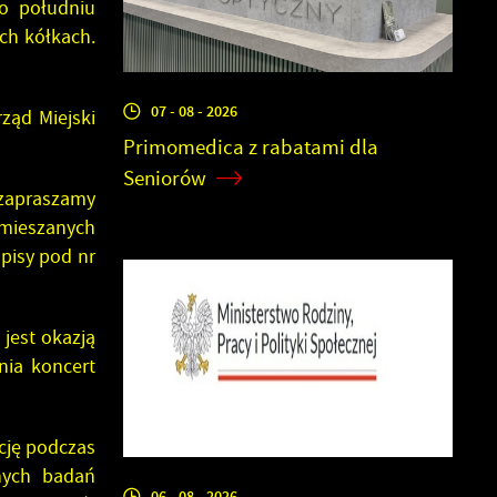
Po południu
ch kółkach.
07 - 08 - 2026
ząd Miejski
Primomedica z rabatami dla
Seniorów
 zapraszamy
 mieszanych
apisy pod nr
jest okazją
nia koncert
cję podczas
nych badań
06 - 08 - 2026