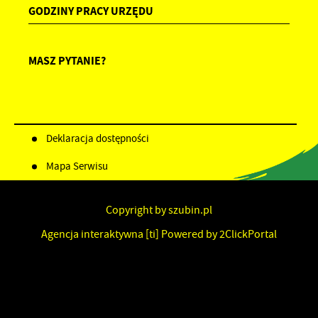
GODZINY PRACY URZĘDU
MASZ PYTANIE?
Deklaracja dostępności
Mapa Serwisu
Copyright by szubin.pl
Agencja interaktywna
[ti]
Powered by
2ClickPortal