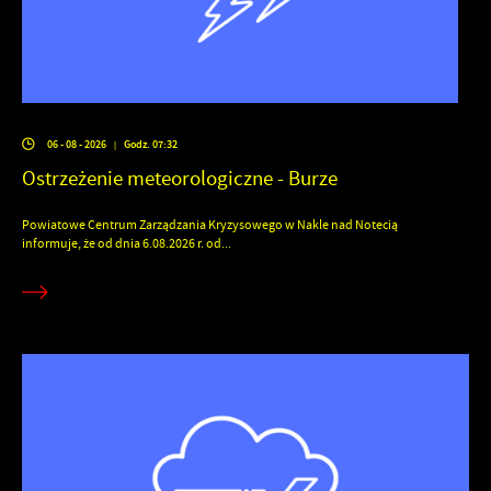
06 - 08 - 2026
Godz. 07:32
|
Ostrzeżenie meteorologiczne - Burze
Powiatowe Centrum Zarządzania Kryzysowego w Nakle nad Notecią
informuje, że od dnia 6.08.2026 r. od...