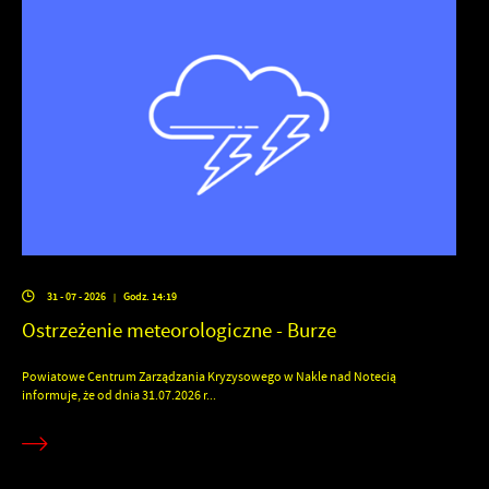
31 - 07 - 2026
Godz. 14:19
|
Ostrzeżenie meteorologiczne - Burze
Powiatowe Centrum Zarządzania Kryzysowego w Nakle nad Notecią
informuje, że od dnia 31.07.2026 r...