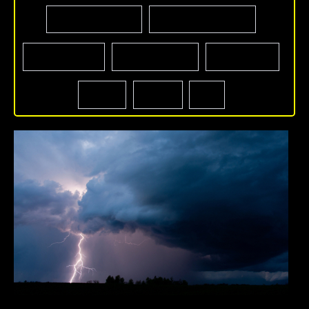
INWESTYCJE I REMONTY
ŚRODOWISKO I ROLNICTWO
SPORT I REKREACJA
OŚWIATA I EDUKACJA
PRZEDSIĘBIORCY
KULTURA
ZDROWIE
INNE