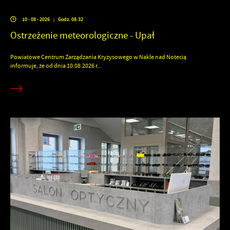
10 - 08 - 2026
Godz. 08:32
|
Ostrzeżenie meteorologiczne - Upał
Powiatowe Centrum Zarządzania Kryzysowego w Nakle nad Notecią
informuje, że od dnia 10.08.2026 r...