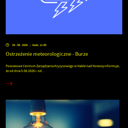
05 - 08 - 2026
Godz. 11:00
|
Ostrzeżenie meteorologiczne - Burze
Powiatowe Centrum Zarządzania Kryzysowego w Nakle nad Notecią informuje,
że od dnia 5.08.2026 r. od...