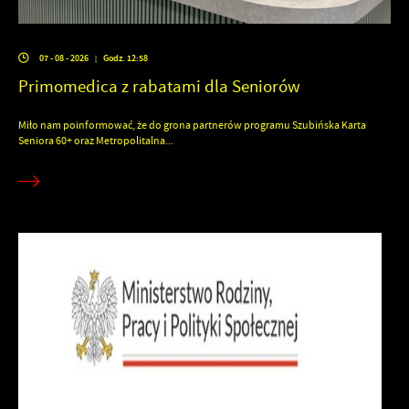
07 - 08 - 2026
Godz. 12:58
|
Primomedica z rabatami dla Seniorów
Miło nam poinformować, że do grona partnerów programu Szubińska Karta
Seniora 60+ oraz Metropolitalna...