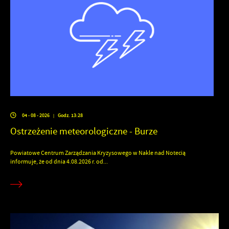
04 - 08 - 2026
Godz. 13:28
|
Ostrzeżenie meteorologiczne - Burze
Powiatowe Centrum Zarządzania Kryzysowego w Nakle nad Notecią
informuje, że od dnia 4.08.2026 r. od...