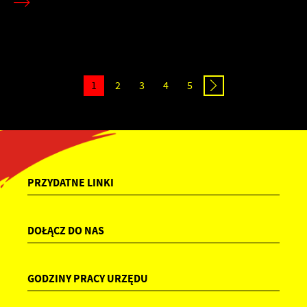
1
2
3
4
5
PRZYDATNE LINKI
DOŁĄCZ DO NAS
GODZINY PRACY URZĘDU