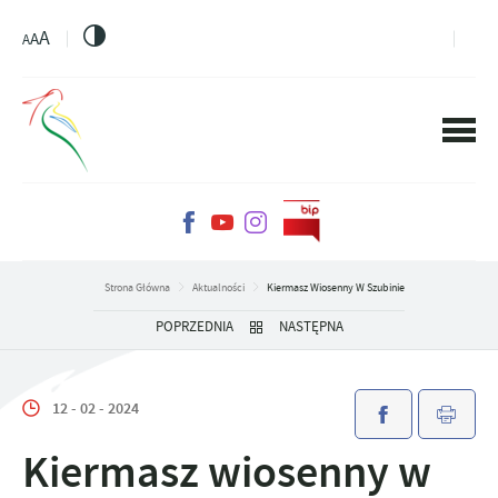
PRZEJDŹ DO MENU.
PRZEJDŹ DO WYSZUKIWARKI.
PRZEJDŹ DO TREŚCI.
PRZEJDŹ DO USTAWIEŃ WIELKOŚCI CZCIONKI.
WŁĄCZ WERSJĘ KONTRASTOWĄ STRONY.
A
A
A
Strona Główna
Aktualności
Kiermasz Wiosenny W Szubinie
POPRZEDNIA
NASTĘPNA
12 - 02 - 2024
Kiermasz wiosenny w