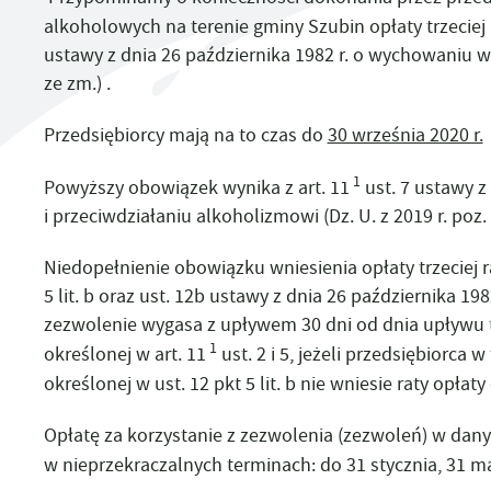
SPORTOWE,
Z
ZAGRANICZNA
KARTA SENIORA
PROJEKT EKO-PROFIT
ŁO
ARTYSTYCZNE
D
TIN STORE – MUZEUM J
alkoholowych na terenie gminy Szubin opłaty trzeciej
SZUBINIE
KOMPOSTOWNIKI - INFORMACJA
DRU
ustawy z dnia 26 października 1982 r. o wychowaniu w 
E
ze zm.) .
UTYLIZACJA ŚRODKÓW OCHRONY ROŚLIN
PY
Przedsiębiorcy mają na to czas do
30 września 2020 r.
1
Powyższy obowiązek wynika z art. 11
ust. 7 ustawy z
i przeciwdziałaniu alkoholizmowi
(Dz. U. z 2019 r. poz
Niedopełnienie obowiązku wniesienia opłaty trzeciej r
5 lit. b oraz ust. 12b ustawy z dnia 26 października 1
zezwolenie wygasa z upływem 30 dni od dnia upływu
1
określonej w art. 11
ust. 2 i 5, jeżeli przedsiębiorca
określonej w ust. 12 pkt 5 lit. b nie wniesie raty opłaty
Opłatę za korzystanie z zezwolenia (zezwoleń) w dan
w nieprzekraczalnych terminach: do 31 stycznia, 31 ma