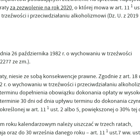
EWNĘTRZNE DOTACJE
WIECTWO
1
LA NGO
EŃCÓW WOJENNYCH W
 raty
za zezwolenie na rok 2020
, o której mowa w art. 11
ust
KI DO POBRANIA
trzeźwości i przeciwdziałaniu alkoholizmowi (Dz. U. z 2019 
WIDENCJA NGO
TANIA I ODPOWIEDZI
 dnia 26 października 1982 r. o wychowaniu w trzeźwości
. 2277 ze zm.)
.
aty, niesie ze sobą konsekwencje prawne. Zgodnie z art. 18 u
982 r. o wychowaniu w trzeźwości i przeciwdziałaniu alkohol
 terminu dopełnienia obowiązku dokonania opłaty w wysok
 w terminie 30 dni od dnia upływu terminu do dokonania czyn
1
 określonej w art. 11
ust. 2 albo 5, powiększonej o 30% tej 
ym roku kalendarzowym należy uiszczać w trzech ratach,
1
ja oraz do 30 września danego roku – art. 11
ust.7 ww. us