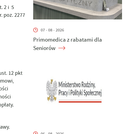
. 2 i 5
r. poz. 2277
07 - 08 - 2026
Primomedica z rabatami dla
Seniorów
st. 12 pkt
izmowi,
ości
ności
opłaty.
tawy.
06 - 08 - 2026