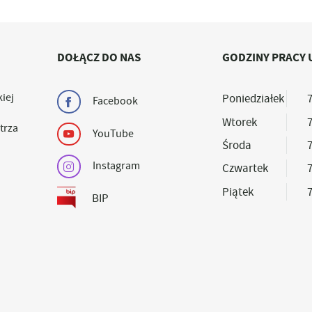
DOŁĄCZ DO NAS
GODZINY PRACY 
iej
Poniedziałek
7
Facebook
Wtorek
7
trza
YouTube
Środa
7
Instagram
Czwartek
7
Piątek
7
BIP