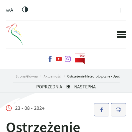
PRZEJDŹ DO MENU.
PRZEJDŹ DO WYSZUKIWARKI.
PRZEJDŹ DO TREŚCI.
PRZEJDŹ DO USTAWIEŃ WIELKOŚCI CZCIONKI.
WŁĄCZ WERSJĘ KONTRASTOWĄ STRONY.
A
A
A
Strona Główna
Aktualności
Ostrzeżenie Meteorologiczne - Upał
POPRZEDNIA
NASTĘPNA
23 - 08 - 2024
Ostrzeżenie