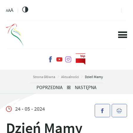
PRZEJDŹ DO MENU.
PRZEJDŹ DO WYSZUKIWARKI.
PRZEJDŹ DO TREŚCI.
PRZEJDŹ DO USTAWIEŃ WIELKOŚCI CZCIONKI.
WŁĄCZ WERSJĘ KONTRASTOWĄ STRONY.
A
A
A
Strona Główna
Aktualności
Dzień Mamy
POPRZEDNIA
NASTĘPNA
24 - 05 - 2024
Dzień Mamy