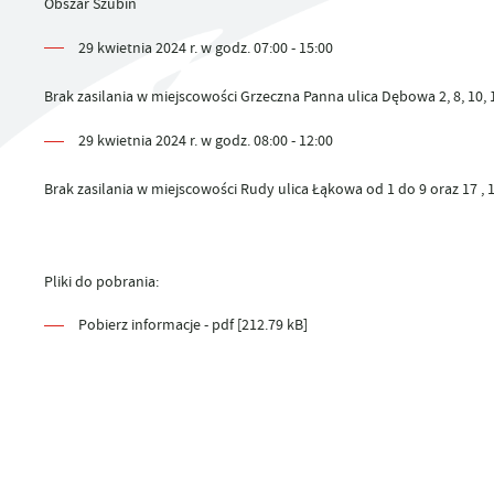
Obszar Szubin
UTYLIZACJA ŚRODKÓW OCHRONY ROŚLIN
29 kwietnia 2024 r. w godz. 07:00 - 15:00
Brak zasilania w miejscowości Grzeczna Panna ulica Dębowa 2, 8, 10, 1
29 kwietnia 2024 r. w godz. 08:00 - 12:00
Brak zasilania w miejscowości Rudy ulica Łąkowa od 1 do 9 oraz 17 , 19,
Pliki do pobrania:
Pobierz informacje - pdf [212.79 kB]