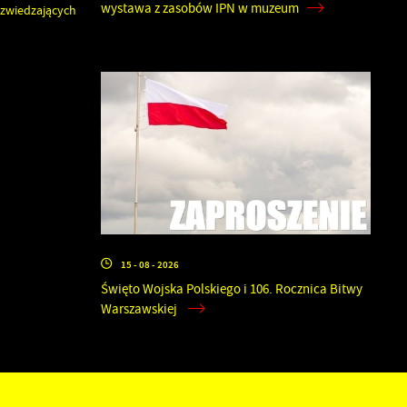
wystawa z zasobów IPN w muzeum
 zwiedzających
15 - 08 - 2026
Święto Wojska Polskiego i 106. Rocznica Bitwy
Warszawskiej