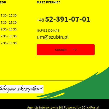
ZĘDU
MASZ PYTANIE?
7:30 - 15:30
52-391-07-01
+48
7:30 - 17:30
7:30 - 15:30
NAPISZ DO NAS
um@szubin.pl
7:30 - 15:30
7:30 - 15:30
Kontakt
Agencja interaktywna
[ti]
Powered by
2ClickPortal