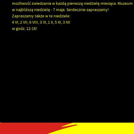
możliwość zwiedzania w każdą pierwszą niedzielę miesiąca. Muzeu
w najbliższą niedzielę - 7 maja. Serdecznie zapraszamy!
Zapraszamy także w te niedziele:
4 VI, 2 VII, 6 VIII, 3 IX, 1 X, 5 XI, 3 XII
w godz. 12-16!