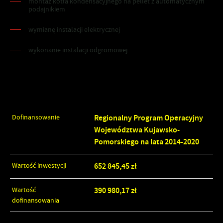
montaż kotła kondensacyjnego na pellet z automatycznym
podajnikiem
wymianę instalacji elektrycznej
wykonanie instalacji odgromowej
Szczegóły inwestycji
Dofinansowanie
Regionalny Program Operacyjny
Województwa Kujawsko-
Pomorskiego na lata 2014-2020
Wartość inwestycji
652 845,45 zł
Wartość
390 980,17 zł
dofinansowania