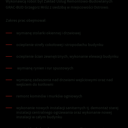
Wykonawcą robót był Zakład Usług Remontowo-Budowlanych
GRAC-BUD Grzegorz Mróz z siedzibą w miejscowości Ostrowo.
Zakres prac obejmował:
wymianę stolarki okiennej i drzwiowej
ocieplenie strefy cokołowej i stropodachu budynku
ocieplenie ścian zewnętrznych, wykonanie elewacji budynku
wymianę rynien i rur spustowych
wymianę zadaszenia nad drzwiami wejściowymi oraz nad
wejściem do kotłowni
remont kominów i murków ogniowych
wykonanie nowych instalacji sanitarnych tj. demontaż starej
instalacji centralnego ogrzewania oraz wykonanie nowej
instalacji w całym budynku