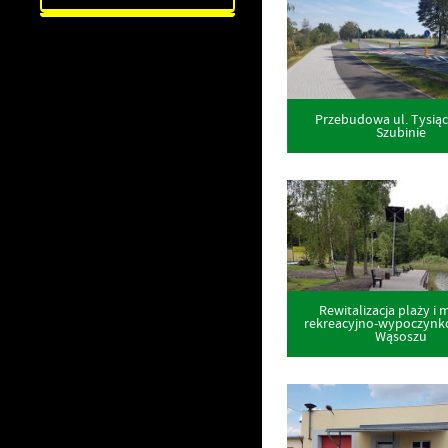
UTYLIZACJA ŚRODKÓW OCHRONY ROŚLIN
Przebudowa ul. Tysiąc
Szubinie
Rewitalizacja plaży i 
rekreacyjno-wypoczyn
Wąsoszu