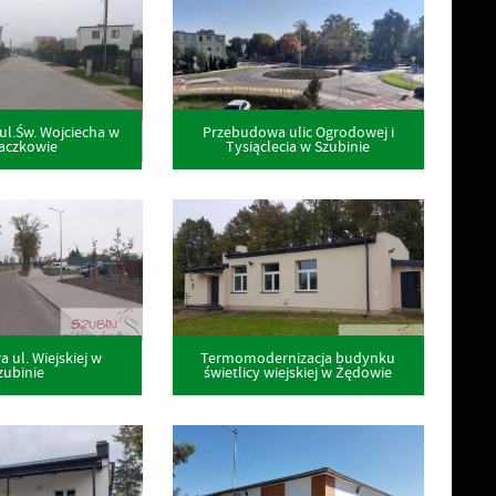
l.Św. Wojciecha w
Przebudowa ulic Ogrodowej i
aczkowie
Tysiąclecia w Szubinie
ul. Wiejskiej w
Termomodernizacja budynku
zubinie
świetlicy wiejskiej w Żędowie