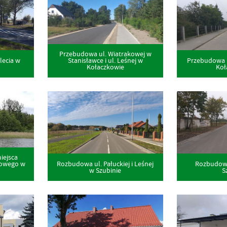
Przebudowa ul. Wiatrakowej w
lecia w
Przebudowa u
Stanisławce i ul. Leśnej w
Koł
Kołaczkowie
miejsca
Rozbudowa ul. Pałuckiej i Leśnej
Rozbudowa 
kowego w
w Szubinie
S