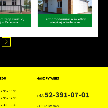
izacja świetlicy
Termomodernizacja świetlicy
ej w Retkowie
wiejskiej w Wolwarku
ZĘDU
MASZ PYTANIE?
7:30 - 15:30
52-391-07-01
+48
7:30 - 17:30
7:30 - 15:30
NAPISZ DO NAS