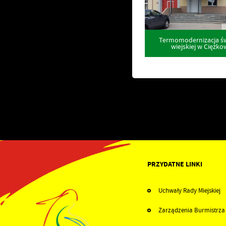
Termomodernizacja św
wiejskiej w Ciężko
PRZYDATNE LINKI
Uchwały Rady Miejskiej
Zarządzenia Burmistrza