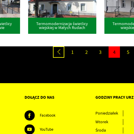
ietlicy
Termomodernizacja świetlicy
Termomodern
wie
wiejskiej w Małych Rudach
wiejski
1
2
3
4
5
DOŁĄCZ DO NAS
GODZINY PRACY UR
Poniedziałek
Facebook
Wtorek
YouTube
Środa