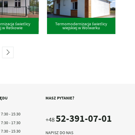
izacja świetlicy
Termomodernizacja świetlicy
ej w Retkowie
wiejskiej w Wolwarku
ZĘDU
MASZ PYTANIE?
7:30 - 15:30
52-391-07-01
+48
7:30 - 17:30
7:30 - 15:30
NAPISZ DO NAS