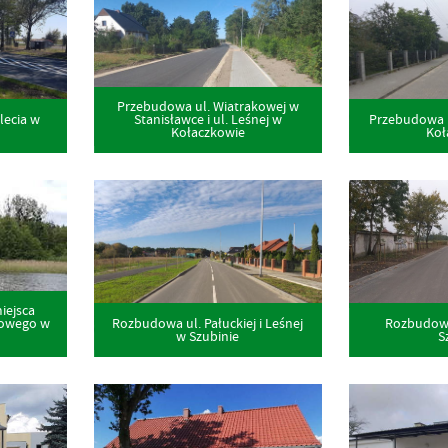
Przebudowa ul. Wiatrakowej w
lecia w
Przebudowa u
Stanisławce i ul. Leśnej w
Koł
Kołaczkowie
miejsca
Rozbudowa ul. Pałuckiej i Leśnej
Rozbudowa 
kowego w
w Szubinie
S