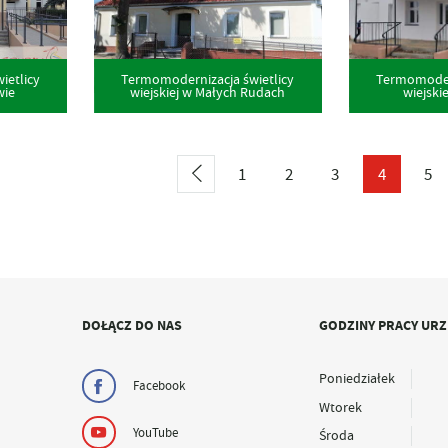
ietlicy
Termomodernizacja świetlicy
Termomodern
wie
wiejskiej w Małych Rudach
wiejski
1
2
3
4
5
DOŁĄCZ DO NAS
GODZINY PRACY UR
Poniedziałek
Facebook
Wtorek
YouTube
Środa