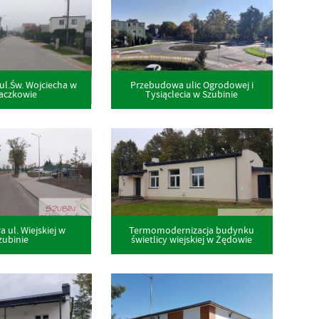
l.Św. Wojciecha w
Przebudowa ulic Ogrodowej i
aczkowie
Tysiąclecia w Szubinie
ul. Wiejskiej w
Termomodernizacja budynku
zubinie
świetlicy wiejskiej w Żędowie