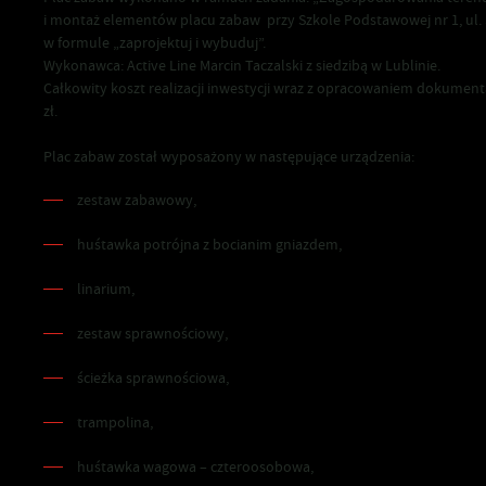
i montaż elementów placu zabaw przy Szkole Podstawowej nr 1, ul. 
w formule „zaprojektuj i wybuduj”.
Wykonawca: Active Line Marcin Taczalski z siedzibą w Lublinie.
Całkowity koszt realizacji inwestycji wraz z opracowaniem dokumenta
zł.
Plac zabaw został wyposażony w następujące urządzenia:
zestaw zabawowy,
huśtawka potrójna z bocianim gniazdem,
linarium,
zestaw sprawnościowy,
ścieżka sprawnościowa,
trampolina,
huśtawka wagowa – czteroosobowa,