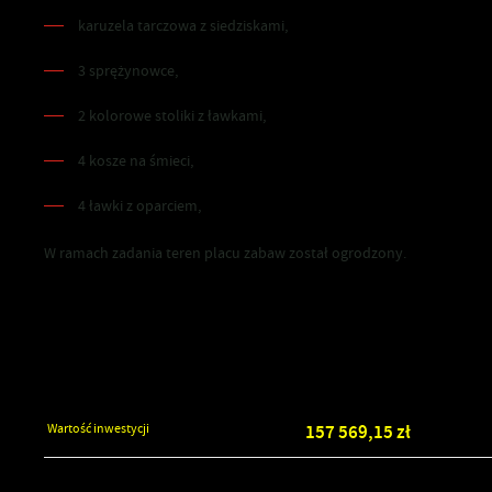
karuzela tarczowa z siedziskami,
3 sprężynowce,
2 kolorowe stoliki z ławkami,
4 kosze na śmieci,
4 ławki z oparciem,
W ramach zadania teren placu zabaw został ogrodzony.
Szczegóły inwestycji
Wartość inwestycji
157 569,15 zł