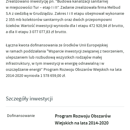
Zrealizowano inwestycję pn. "Budowa kanalizacji sanitarnej
w miejscowości Tur – etap I i II”. Zadanie zrealizowała firma Melbud
S.A z siedzibą w Grudziądzu. Zakres I i II etapu obejmował wykonanie
2 355 mb kolektorów sanitarnych oraz dwóch przepompowni
ścieków. Wartość inwestycji wyniosła dla I etapu 472 920,94 zł brutto,
a dla II etapu 3 077 077,83 zł brutto.
Łączna kwota dofinansowania ze środków Unii Europejskiej
w ramach poddziałania "Wsparcie inwestycji związanej z tworzeniem,
ulepszaniem lub rozbudową wszystkich rodzajów małej
infrastruktury, w tym inwestycji w energię odnawialną i w
oszczędzanie energii” Program Rozwoju Obszarów Wiejskich na lata
2014-2020 wyniosła 1 578 659,00 zł.
Szczegóły inwestycji
Dofinansowanie
Program Rozwoju Obszarów
Wiejskich na lata 2014-2020