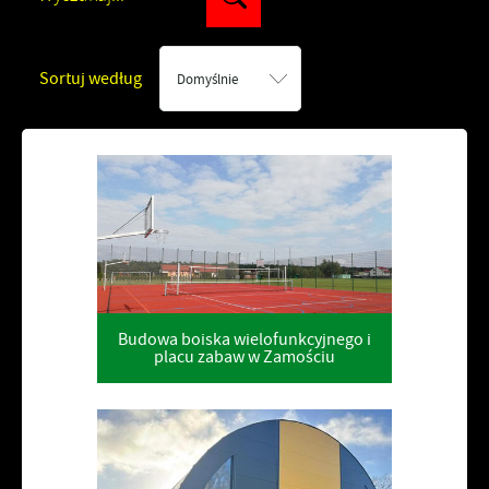
Sortuj według
Domyślnie
Budowa boiska wielofunkcyjnego i
placu zabaw w Zamościu