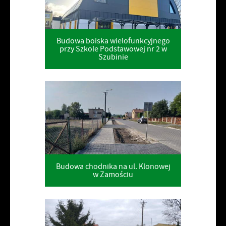
Budowa boiska wielofunkcyjnego
przy Szkole Podstawowej nr 2 w
Szubinie
Budowa chodnika na ul. Klonowej
w Zamościu