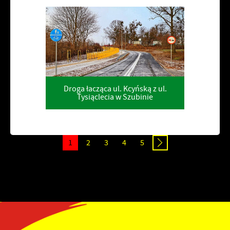
Droga łacząca ul. Kcyńską z ul.
Tysiąclecia w Szubinie
1
2
3
4
5