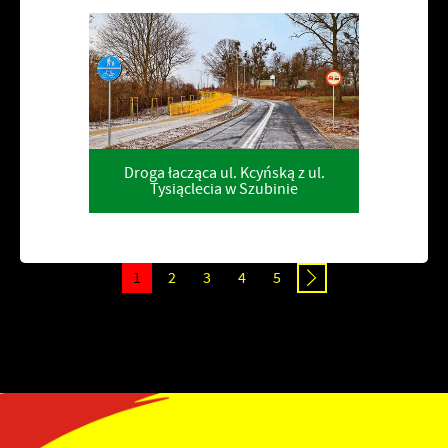
Droga łacząca ul. Kcyńską z ul.
Tysiąclecia w Szubinie
1
2
3
4
5