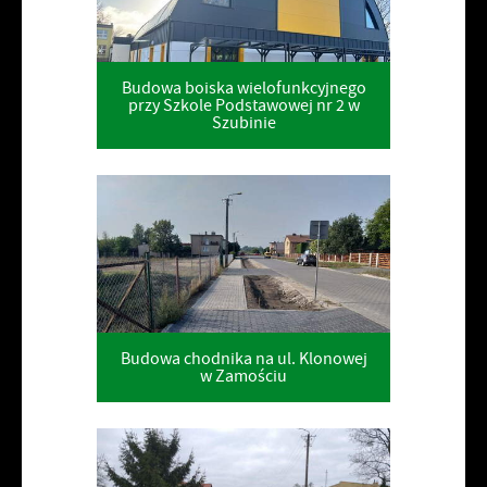
Budowa boiska wielofunkcyjnego
przy Szkole Podstawowej nr 2 w
Szubinie
Budowa chodnika na ul. Klonowej
w Zamościu