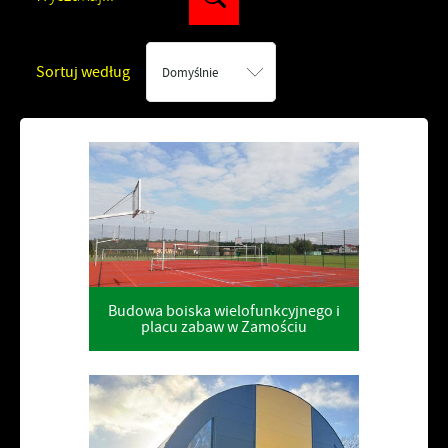
Sortuj według
Domyślnie
Budowa boiska wielofunkcyjnego i
placu zabaw w Zamościu