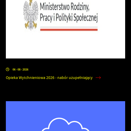
06 - 08 - 2026
Opieka Wytchnieniowa 2026 - nabór uzupełniający