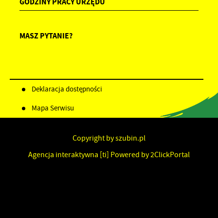
GODZINY PRACY URZĘDU
MASZ PYTANIE?
Deklaracja dostępności
Mapa Serwisu
Copyright by szubin.pl
Agencja interaktywna
[ti]
Powered by
2ClickPortal