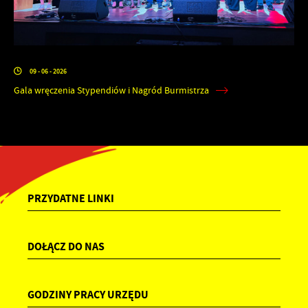
09 - 06 - 2026
Gala wręczenia Stypendiów i Nagród Burmistrza
PRZYDATNE LINKI
DOŁĄCZ DO NAS
GODZINY PRACY URZĘDU